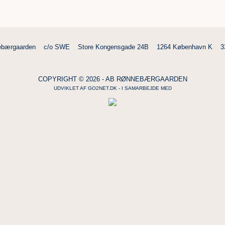
bærgaarden
c/o SWE
Store Kongensgade 24B
1264 København K
3
COPYRIGHT © 2026 - AB RØNNEBÆRGAARDEN
UDVIKLET AF
GO2NET.DK
- I SAMARBEJDE MED