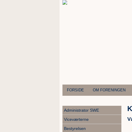
FORSIDE
OM FORENINGEN
K
Administrator SWE
V
Viceværterne
Bestyrelsen