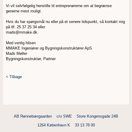
Vi vil selvfølgelig henstille til entreprenørerne om at begrænse
generne mest muligt.
Hvis du har spørgsmål nu eller på et senere tidspunkt, så kontakt mig
på tlf. 25 37 25 34 eller
mads@mmake.dk.
Med venlig hilsen
MMAKE Ingeniører og Bygningskonstruktører ApS
Mads Møller
Bygningskonstruktør, Partner
< Tilbage
AB Rønnebærgaarden
c/o SWE
Store Kongensgade 24B
1264 København K
33 13 78 00