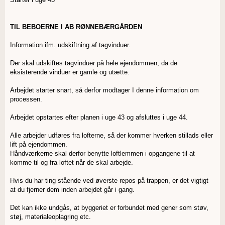
TIL BEBOERNE I AB RØNNEBÆRGÅRDEN
Information ifm. udskiftning af tagvinduer.
Der skal udskiftes tagvinduer på hele ejendommen, da de
eksisterende vinduer er gamle og utætte.
Arbejdet starter snart, så derfor modtager I denne information om
processen.
Arbejdet opstartes efter planen i uge 43 og afsluttes i uge 44.
Alle arbejder udføres fra lofterne, så der kommer hverken stillads eller
lift på ejendommen.
Håndværkerne skal derfor benytte loftlemmen i opgangene til at
komme til og fra loftet når de skal arbejde.
Hvis du har ting stående ved øverste repos på trappen, er det vigtigt
at du fjerner dem inden arbejdet går i gang.
Det kan ikke undgås, at byggeriet er forbundet med gener som støv,
støj, materialeoplagring etc.