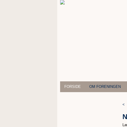
FORSIDE
OM FORENINGEN
<
N
Læ