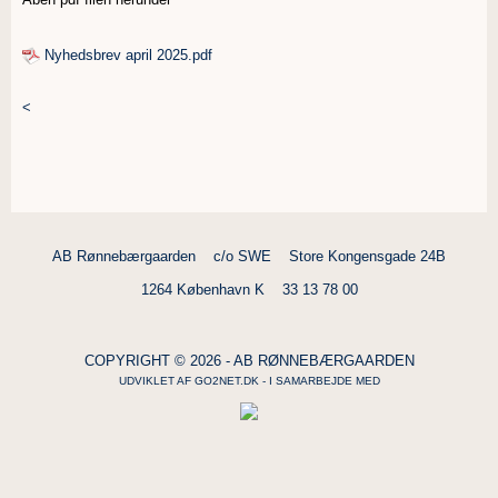
Nyhedsbrev april 2025.pdf
<
AB Rønnebærgaarden
c/o SWE
Store Kongensgade 24B
1264 København K
33 13 78 00
COPYRIGHT © 2026 - AB RØNNEBÆRGAARDEN
UDVIKLET AF
GO2NET.DK
- I SAMARBEJDE MED